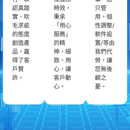
認真踏
時效，
只管
實、吹
秉承
用。個
毛求疵
「用心
性調整/
的態度
服務」
軟件設
創造產
的精
置/等由
品，贏
神，細
我們代
得了客
致、用
勞，讓
戶贊
心，讓
您無後
許。
客戶動
顧之
心。
憂。