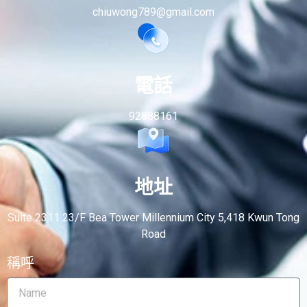
chiuwong789@gmail.com
電話
92888161
地址
Suite 2311 23/F Bea Tower Millennium City 5,418 Kwun Tong
Road
稱呼