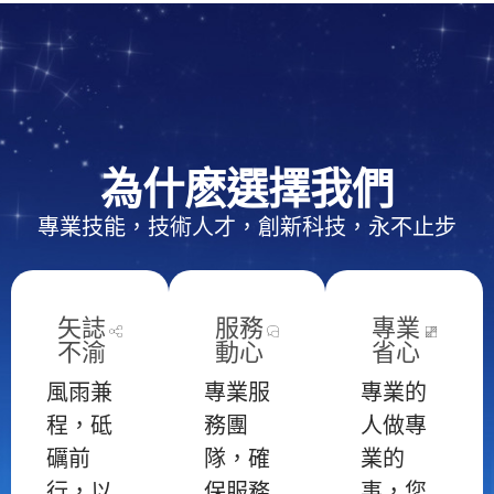
為什麽選擇我們
專業技能，技術人才，創新科技，永不止步
矢誌
服務
專業
不渝
動心
省心
風雨兼
專業服
專業的
程，砥
務團
人做專
礪前
隊，確
業的
行，以
保服務
事，您